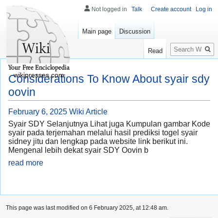
Not logged in
Talk
Create account
Log in
Main page
Discussion
Search
Read
wikipresses.com
Considerations To Know About syair sdy
oovin
February 6, 2025
Wiki Article
Syair SDY Selanjutnya Lihat juga Kumpulan gambar Kode
syair pada terjemahan melalui hasil prediksi togel syair
sidney jitu dan lengkap pada website link berikut ini.
Mengenal lebih dekat syair SDY Oovin b
read more
This page was last modified on 6 February 2025, at 12:48 am.